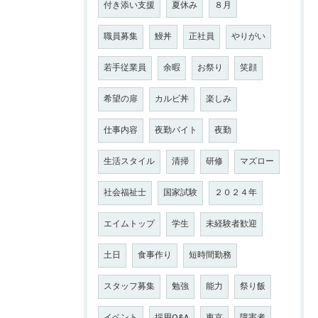
付き添い支援
夏休み
８月
職員募集
鰻丼
正社員
やりがい
若手従業員
余暇
お祭り
笑顔
希望の扉
カルビ丼
楽しみ
仕事内容
夜勤バイト
夜勤
生活スタイル
清掃
研修
マズロー
社会福祉士
国家試験
２０２４年
エイムトップ
学生
未経験者歓迎
土日
食事作り
短時間勤務
スタッフ募集
勉強
能力
祭り飯
イベント
採用Q&A
東京
障害者