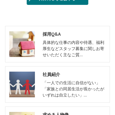
当社では、お客様の個人情報の開示･訂正･削除・利
用停止の手続を定めさせて頂いております。
ご本人である事を確認のうえ、対応させて頂きま
す。
個人情報の開示･訂正･削除・利用停止の具体的手続
採用Q&A
きにつきましては、お電話でお問合せ下さい。
具体的な仕事の内容や待遇、福利
厚生などスタッフ募集に関しお寄
せいただく主なご質…
社員紹介
「一人での生活に自信がない」
「家族との同居生活が長かったが
いずれは自立したい」…
求める人物像