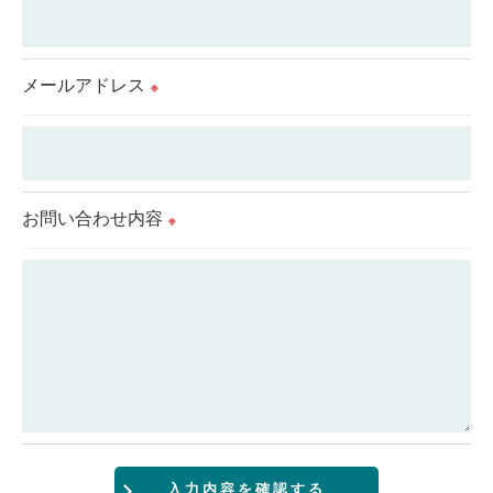
個人情報を外部に委託する場合があります。
これらの委託先に対しては個人情報保護契約等の措
置をとり、適切な監督を行います。
メールアドレス
※
＜個人情報の安全管理＞
当社では、個人情報の漏洩等がなされないよう、適
切に安全管理対策を実施します。
お問い合わせ内容
※
＜個人情報を与えなかった場合に生じる結果＞
必要な情報を頂けない場合は、それに対応した当社
のサービスをご提供できない場合がございますので
予めご了承ください。
＜個人情報の開示･訂正・削除･利用停止の手続につ
いて＞