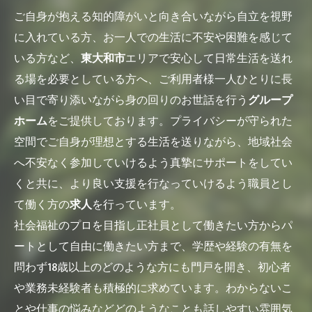
ご自身が抱える知的障がいと向き合いながら自立を視野
に入れている方、お一人での生活に不安や困難を感じて
いる方など、
東大和市
エリアで安心して日常生活を送れ
る場を必要としている方へ、ご利用者様一人ひとりに長
い目で寄り添いながら身の回りのお世話を行う
グループ
ホーム
をご提供しております。プライバシーが守られた
空間でご自身が理想とする生活を送りながら、地域社会
へ不安なく参加していけるよう真摯にサポートをしてい
くと共に、より良い支援を行なっていけるよう職員とし
て働く方の
求人
を行っています。
社会福祉のプロを目指し正社員として働きたい方からパ
ートとして自由に働きたい方まで、学歴や経験の有無を
問わず18歳以上のどのような方にも門戸を開き、初心者
や業務未経験者も積極的に求めています。わからないこ
とや仕事の悩みなどどのようなことも話しやすい雰囲気