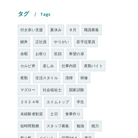
タグ
Tags
付き添い支援
夏休み
８月
職員募集
鰻丼
正社員
やりがい
若手従業員
余暇
お祭り
笑顔
希望の扉
カルビ丼
楽しみ
仕事内容
夜勤バイト
夜勤
生活スタイル
清掃
研修
マズロー
社会福祉士
国家試験
２０２４年
エイムトップ
学生
未経験者歓迎
土日
食事作り
短時間勤務
スタッフ募集
勉強
能力