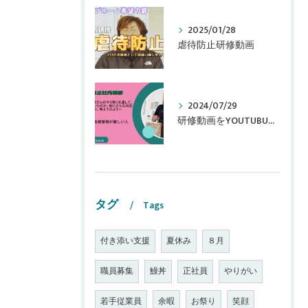
2025/01/28
虐待防止研修動画
2024/07/29
研修動画をYOUTUBUに追加しました！
タグ
Tags
付き添い支援
夏休み
８月
職員募集
鰻丼
正社員
やりがい
若手従業員
余暇
お祭り
笑顔