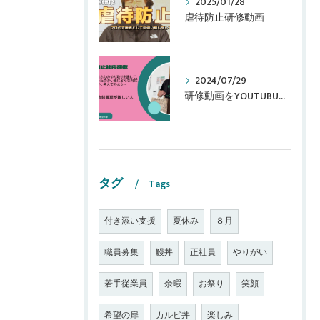
2025/01/28
虐待防止研修動画
2024/07/29
研修動画をYOUTUBUに追加しました！
タグ
Tags
付き添い支援
夏休み
８月
職員募集
鰻丼
正社員
やりがい
若手従業員
余暇
お祭り
笑顔
希望の扉
カルビ丼
楽しみ